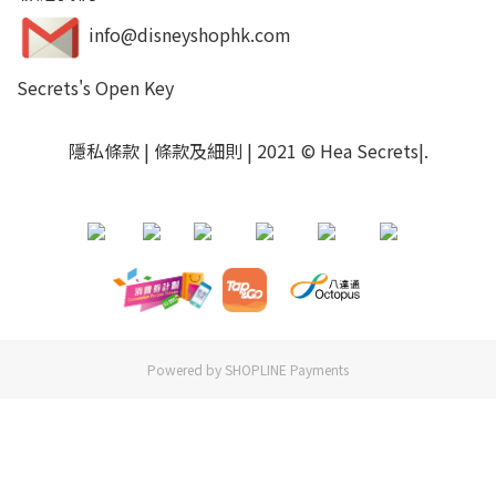
info@disneyshophk.com
Secrets's Open Key
隱私條款
|
條款及細則
| 2021 © Hea Secrets|
.
Powered by
SHOPLINE Payments