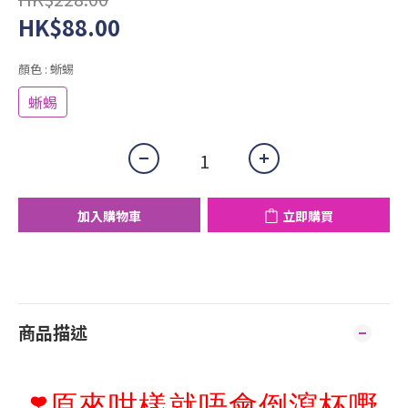
HK$88.00
顏色
: 蜥蜴
蜥蜴
加入購物車
立即購買
商品描述
❣️原來咁樣就唔會倒瀉杯嘢