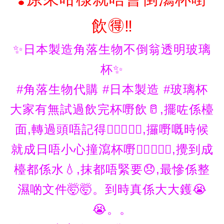
飲🉐‼️
✨日本製造角落生物不倒翁透明玻璃
杯✨
#角落生物代購 #日本製造 #玻璃杯
大家有無試過飲完杯嘢飲🥛,擺咗係檯
面,轉過頭唔記得🤷🏽‍♂️🤷‍♀️,攞嘢嘅時候
就成日唔小心撞瀉杯嘢🤦‍♀️🤦🏽‍♂️,攪到成
檯都係水💧,抹都唔緊要😞,最慘係整
濕啲文件🤯🤯。到時真係大大鑊😭
😭。。