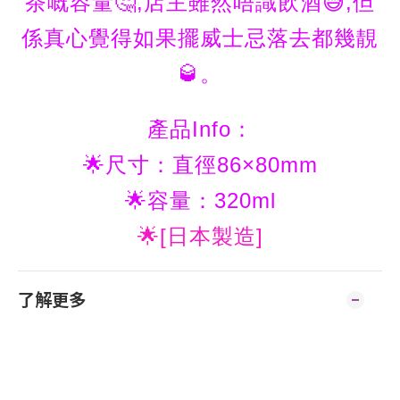
茶嘅容量🤔,店主雖然唔識飲酒😅,但
係真心覺得如果擺威士忌落去都幾靚
🥃。
產品Info：
🌟尺寸：直徑86×80mm
🌟容量：320ml
🌟[日本製造]
了解更多