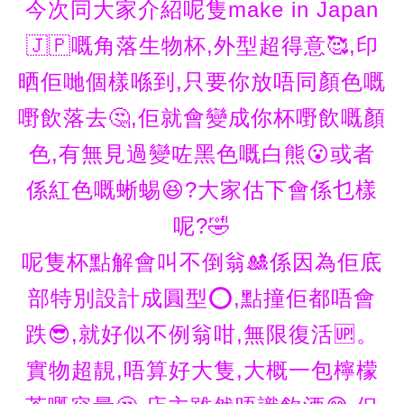
今次同大家介紹呢隻make in Japan
🇯🇵嘅角落生物杯,外型超得意🥰,印
晒佢哋個樣喺到,只要你放唔同顏色嘅
嘢飲落去🤔,佢就會變成你杯嘢飲嘅顏
色,有無見過變咗黑色嘅白熊😮或者
係紅色嘅蜥蜴😆?大家估下會係乜樣
呢?🤣
呢隻杯點解會叫不倒翁🎎係因為佢底
部特別設計成圓型⭕,點撞佢都唔會
跌😎,就好似不例翁咁,無限復活🆙。
實物超靚,唔算好大隻,大概一包檸檬