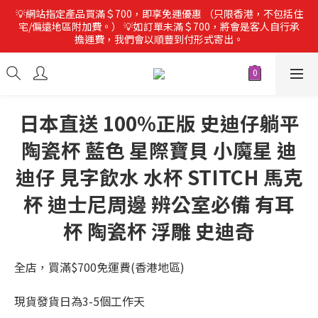
💡網站指定產品買滿＄700，即享免運優惠 （只限香港，不包括住
宅/偏遠地區附加費。） 💡如訂單未滿＄700，將會是客人自行承
擔運費，我們會以順豐到付形式寄出。
日本直送 100%正版 史迪仔躺平
陶瓷杯 藍色 星際寶貝 小魔星 迪
迪仔 見字飲水 水杯 STITCH 馬克
杯 迪士尼周邊 辨公室必備 有耳
杯 陶瓷杯 浮雕 史迪奇
全店，買滿$700免運費(香港地區)
現貨發貨日為3-5個工作天