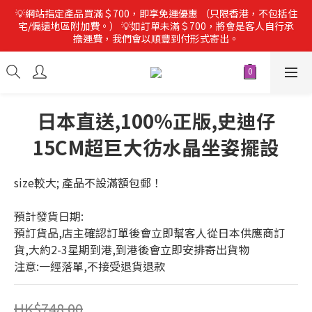
💡網站指定產品買滿＄700，即享免運優惠 （只限香港，不包括住
宅/偏遠地區附加費。） 💡如訂單未滿＄700，將會是客人自行承
擔運費，我們會以順豐到付形式寄出。
日本直送,100%正版,史迪仔
15CM超巨大彷水晶坐姿擺設
size較大; 產品不設滿額包郵！
預計發貨日期:
預訂貨品,店主確認訂單後會立即幫客人從日本供應商訂
貨,大約2-3星期到港,到港後會立即安排寄出貨物
注意:一經落單,不接受退貨退款
HK$748.00