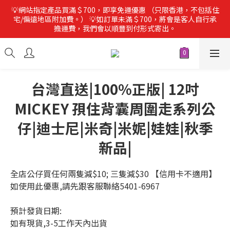
💡網站指定產品買滿＄700，即享免運優惠 （只限香港，不包括住
宅/偏遠地區附加費。） 💡如訂單未滿＄700，將會是客人自行承
擔運費，我們會以順豐到付形式寄出。
台灣直送|100%正版| 12吋
MICKEY 孭住背囊周圍走系列公
仔|迪士尼|米奇|米妮|娃娃|秋季
新品|
全店公仔買任何兩隻減$10; 三隻減$30 【信用卡不適用】
如使用此優惠,請先跟客服聯絡5401-6967
預計發貨日期:
如有現貨,3-5工作天內出貨