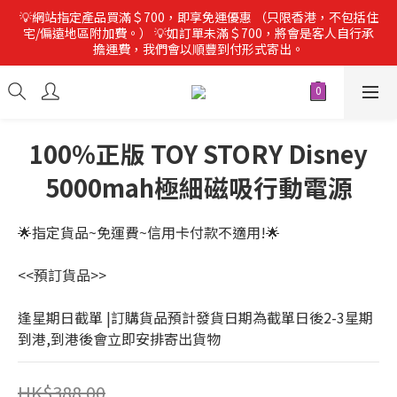
💡網站指定產品買滿＄700，即享免運優惠 （只限香港，不包括住
宅/偏遠地區附加費。） 💡如訂單未滿＄700，將會是客人自行承
擔運費，我們會以順豐到付形式寄出。
100%正版 TOY STORY Disney
5000mah極細磁吸行動電源
🌟指定貨品~免運費~信用卡付款不適用!🌟
<<預訂貨品>>
逢星期日截單 |訂購貨品預計發貨日期為截單日後2-3星期
到港,到港後會立即安排寄出貨物
HK$388.00