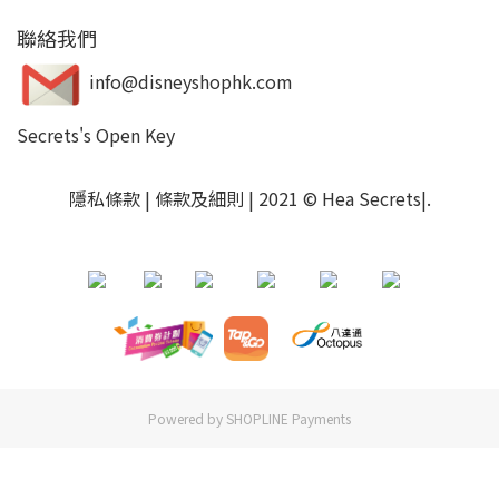
聯絡我們
info@disneyshophk.com
Secrets's Open Key
隱私條款
|
條款及細則
| 2021 © Hea Secrets|
.
Powered by
SHOPLINE Payments
立即購買