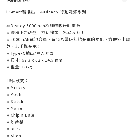
i-Smart新推出－📣Disney 行動電源系列
📣Disney 5000mah極細磁吸行動電源
🔹體積小巧輕盈，方便攜帶，容易收納！
🔹5000mAh電池容量，有15W磁吸無線充電的功能，方便外出應
急，為手機充電！
🔹Type-C輸出/輸入介面
🔹尺寸: 67.3 x 62 x 14.5 mm
🔹重量: 105g
16個款式：
🔸Mickey
🔸Pooh
🔸Stitch
🔸Marie
🔸Chip n Dale
🔸妙妙貓
🔸Buzz
🔸Alien