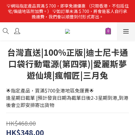
💡網站指定產品買滿＄700，即享免運優惠 （只限香港，不包括住
宅/偏遠地區附加費。） 💡如訂單未滿＄700，將會是客人自行承
擔運費，我們會以順豐到付形式寄出。
台灣直送|100%正版|迪士尼卡通
口袋行動電源(第四彈)|愛麗斯夢
遊仙境|瘋帽匠|三月兔
🌟指定產品，買滿$700全港地區免運費🌟
逢星期日截單 |預計發貨日期為截單日後2-3星期到港,到港
後會立即安排寄出貨物
HK$468.00
HK$348.00