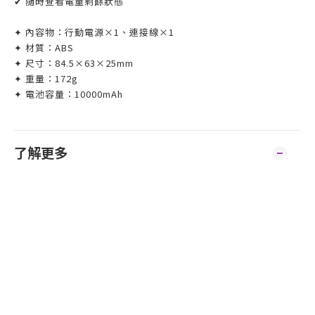
✔ 隨時查看電量剩餘狀態
✦ 內容物：行動電源×1、連接線×1
✦ 材質：ABS
✦ 尺寸：84.5×63×25mm
✦ 重量：172g
✦ 電池容量：10000mAh
了解更多