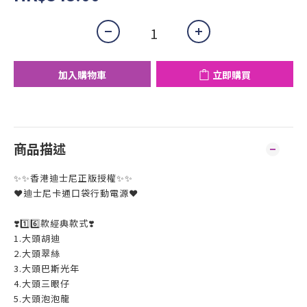
加入購物車
立即購買
商品描述
✨✨香港迪士尼正版授權✨✨
❤️迪士尼卡通口袋行動電源❤️
❣️1️⃣6️⃣款經典款式❣️
1.大頭胡迪
2.大頭翠絲
3.大頭巴斯光年
4.大頭三眼仔
5.大頭泡泡龍