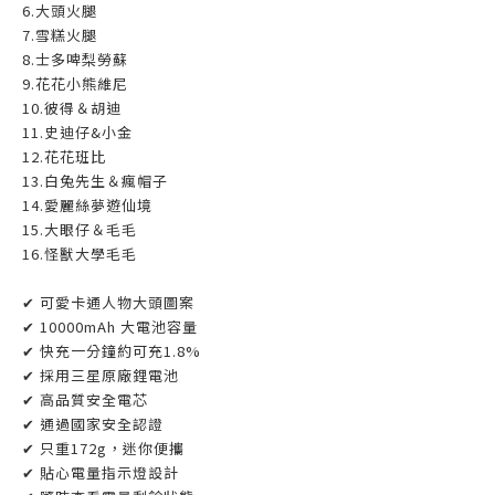
6.大頭火腿
7.雪糕火腿
8.士多啤梨勞蘇
9.花花小熊維尼
10.彼得＆胡迪
11.史迪仔&小金
12.花花班比
13.白兔先生＆瘋帽子
14.愛麗絲夢遊仙境
15.大眼仔＆毛毛
16.怪獸大學毛毛
✔ 可愛卡通人物大頭圖案
✔ 10000mAh 大電池容量
✔ 快充一分鐘約可充1.8%
✔ 採用三星原廠鋰電池
✔ 高品質安全電芯
✔ 通過國家安全認證
✔ 只重172g，迷你便攜
✔ 貼心電量指示燈設計