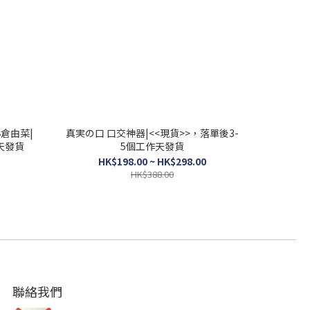
小倉由菜|
真実の口 口交神器|<<現貨>>，落單後3-
天發貨
5個工作天發貨
HK$198.00 ~ HK$298.00
HK$388.00
聯絡我們